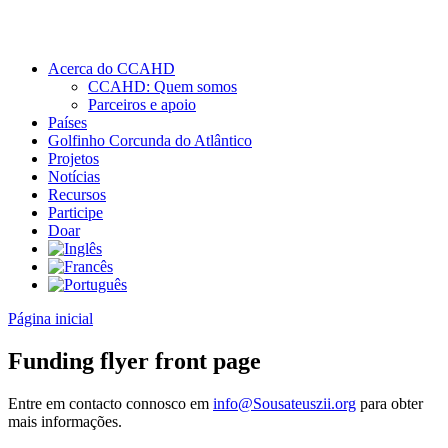
Acerca do CCAHD
CCAHD: Quem somos
Parceiros e apoio
Países
Golfinho Corcunda do Atlântico
Projetos
Notícias
Recursos
Participe
Doar
Página inicial
Funding flyer front page
Entre em contacto connosco em
info@Sousateuszii.org
para obter
mais informações.