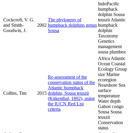
IndoPacific
humpback
dolphin Sousa
Cockcroft, V. G.
The phylogeny of
teuszii Atlantic
and Smith-
2002
humpback dolphins genus
humpback
Goodwin, J.
Sousa
dolphin
Taxonomy
Genetics
management
sousa plumbea
Africa Atlantic
Ocean Coastal
Ecology Group
size Marine
Re-assessment of the
ecoregion
conservation status of the
Nearshore Sea
Atlantic humpback
surface
Collins, Tim
2015
dolphin, Sousa teuszii
temperature
(Kükenthal, 1892), using
Water depth
the IUCN Red List
Gabon congo
criteria
Sousa Sousa
teuszii
Conservation
status