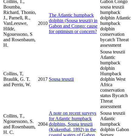
Collins, T.,
Gabon Congo
Boumba,
sousa teuszii
Richard, Thonio,
humpback
The Atlantic humpback
J., Parnell, R.,
dolphin Atlantic
dolphin (Sousa teuszii) in
VanLeeuwe,
2010
humpback
Gabon and Congo: cause
Hilde,
dolphin
for optimism or concern?
Ngouessono, S
conservation
and Rosenbaum,
bycatch Threat
H.
assessment
Sousa teuszii
Atlantic
humpback
dolphin
Collins, T,
Humpback
Braulik, G. T.
2017
Sousa teuszii
dolphin West
and Perrin, W.
Africa
conservation
status Bycatch
Threat
assessment
A note on recent surveys
Sousa teuszii
Collins, T.,
for Atlantic humpback
Atlantic
Ngouessono, S.
2004
dolphins, Sousa teuszii
humpback
and Rosenbaum,
(Kukenthal, 1892) in the
dolphin Gabon
H. C.
coastal waters of Gabon
Survey