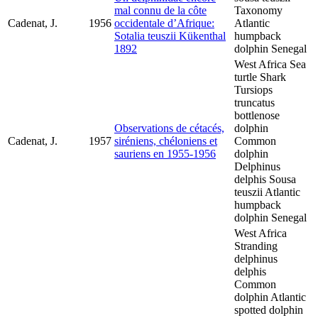
mal connu de la côte
Taxonomy
Cadenat, J.
1956
occidentale d’Afrique:
Atlantic
Sotalia teuszii Kükenthal
humpback
1892
dolphin Senegal
West Africa Sea
turtle Shark
Tursiops
truncatus
bottlenose
Observations de cétacés,
dolphin
Cadenat, J.
1957
siréniens, chéloniens et
Common
sauriens en 1955-1956
dolphin
Delphinus
delphis Sousa
teuszii Atlantic
humpback
dolphin Senegal
West Africa
Stranding
delphinus
delphis
Common
dolphin Atlantic
spotted dolphin