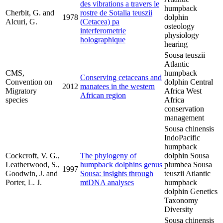
des vibrations a travers le
humpback
Cherbit, G. and
rostre de Sotalia teuszii
1978
dolphin
Alcuri, G.
(Cetacea) pa
osteology
interferometrie
physiology
holographique
hearing
Sousa teuszii
Atlantic
CMS,
humpback
Conserving cetaceans and
Convention on
dolphin Central
2012
manatees in the western
Migratory
Africa West
African region
species
Africa
conservation
management
Sousa chinensis
IndoPacific
humpback
Cockcroft, V. G.,
The phylogeny of
dolphin Sousa
Leatherwood, S.,
humpback dolphins genus
plumbea Sousa
1997
Goodwin, J. and
Sousa: insights through
teuszii Atlantic
Porter, L. J.
mtDNA analyses
humpback
dolphin Genetics
Taxonomy
Diversity
Sousa chinensis