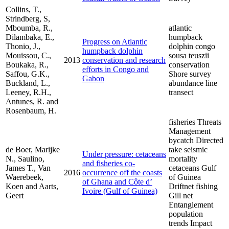
Collins, T.,
Strindberg, S,
Mboumba, R.,
atlantic
Dilambaka, E.,
humpback
Progress on Atlantic
Thonio, J.,
dolphin congo
humpback dolphin
Mouissou, C.,
sousa teuszii
2013
conservation and research
Boukaka, R.,
conservation
efforts in Congo and
Saffou, G.K.,
Shore survey
Gabon
Buckland, L.,
abundance line
Leeney, R.H.,
transect
Antunes, R. and
Rosenbaum, H.
fisheries Threats
Management
bycatch Directed
de Boer, Marijke
take seismic
Under pressure: cetaceans
N., Saulino,
mortality
and fisheries co-
James T., Van
cetaceans Gulf
2016
occurrence off the coasts
Waerebeek,
of Guinea
of Ghana and Côte d’
Koen and Aarts,
Driftnet fishing
Ivoire (Gulf of Guinea)
Geert
Gill net
Entanglement
population
trends Impact