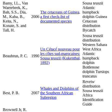
Bamy, I.L., Van
Sousa teuszii
Waerebeek, K.,
Atlantic
Bah, S.S., Dia,
The cetaceans of Guinea,
humpback
M., Kaba, B.,
2006
a first check-list of
dolphin Guinea
Keita, N.,
documented species
Cetacean
Konate, S. and
distribution
Tall, H.
Bycatch
Sousa teuszii
distribution
Western Sahara
Un Cétacé nouveau pour
West Africa
les côtes sud-marocaines:
Atlantic
Beaubrun, P. C.
1990
Sousa teuszii (Kukenthal,
humpback
1892)
dolphin
Bottlenose
dolphin Tursiops
truncatus
Reveiw
distribution
Whales and Dolphins of
Sousa teuszii
Best, P. B.
2007
the Southern African
Africa
Subregion
Identification
Guide
Brownell Jr, R.