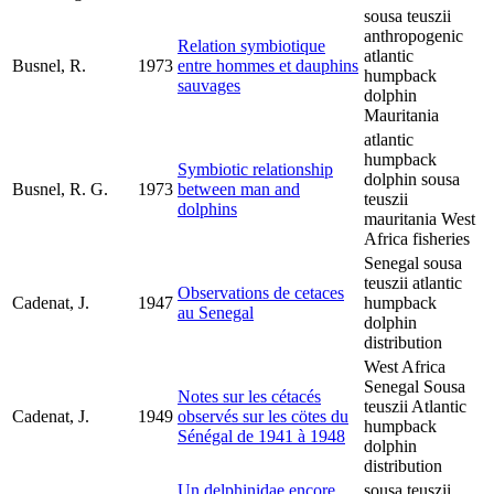
sousa teuszii
anthropogenic
Relation symbiotique
atlantic
Busnel, R.
1973
entre hommes et dauphins
humpback
sauvages
dolphin
Mauritania
atlantic
humpback
Symbiotic relationship
dolphin sousa
Busnel, R. G.
1973
between man and
teuszii
dolphins
mauritania West
Africa fisheries
Senegal sousa
teuszii atlantic
Observations de cetaces
Cadenat, J.
1947
humpback
au Senegal
dolphin
distribution
West Africa
Senegal Sousa
Notes sur les cétacés
teuszii Atlantic
Cadenat, J.
1949
observés sur les cötes du
humpback
Sénégal de 1941 à 1948
dolphin
distribution
Un delphinidae encore
sousa teuszii