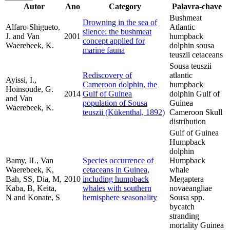
Autor
Ano
Category
Palavra-chave
Bushmeat
Drowning in the sea of
Alfaro-Shigueto,
Atlantic
silence: the bushmeat
J. and Van
2001
humpback
concept applied for
Waerebeek, K.
dolphin sousa
marine fauna
teuszii cetaceans
Sousa teuszii
Rediscovery of
atlantic
Ayissi, I.,
Cameroon dolphin, the
humpback
Hoinsoude, G.
2014
Gulf of Guinea
dolphin Gulf of
and Van
population of Sousa
Guinea
Waerebeek, K.
teuszii (Kükenthal, 1892)
Cameroon Skull
distribution
Gulf of Guinea
Humpback
dolphin
Bamy, IL, Van
Species occurrence of
Humpback
Waerebeek, K,
cetaceans in Guinea,
whale
Bah, SS, Dia, M,
2010
including humpback
Megaptera
Kaba, B, Keita,
whales with southern
novaeangliae
N and Konate, S
hemisphere seasonality
Sousa spp.
bycatch
stranding
mortality Guinea