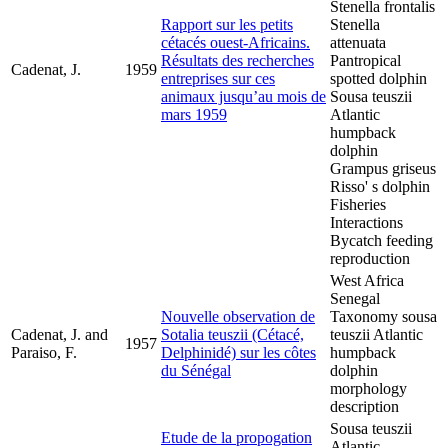
Stenella frontalis
Rapport sur les petits
Stenella
cétacés ouest-Africains.
attenuata
Résultats des recherches
Pantropical
Cadenat, J.
1959
entreprises sur ces
spotted dolphin
animaux jusqu’au mois de
Sousa teuszii
mars 1959
Atlantic
humpback
dolphin
Grampus griseus
Risso' s dolphin
Fisheries
Interactions
Bycatch feeding
reproduction
West Africa
Senegal
Nouvelle observation de
Taxonomy sousa
Cadenat, J. and
Sotalia teuszii (Cétacé,
teuszii Atlantic
1957
Paraiso, F.
Delphinidé) sur les côtes
humpback
du Sénégal
dolphin
morphology
description
Sousa teuszii
Etude de la propogation
Atlantic