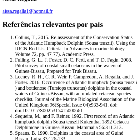
aissa.regalla1@hotmail.fr
Referências relevantes por país
Collins, T., 2015. Re-assessment of the Conservation Status
of the Atlantic Humpback Dolphin (Sousa teuszii), Using the
IUCN Red List Criteria. In Advances in marine biology
Volume 72, pp. 47-77). Academic Press.
Fulling, G. L., J. Foster, D. C. Fertl, and T. D. Fagin. 2008.
Pilot survey of coastal small cetaceans in the waters of
Guinea-Bissau, Prepared for Truk Bissau.
Leeney, R. H., C. R. Weir, P. Campredon, A. Regalla, and J.
Foster. 2016. Occurrence of Atlantic humpback (Sousa teuszii
) and bottlenose (Tursiops truncatus) dolphins in the coastal
waters of Guinea-Bissau, with an updated cetacean species
checklist. Journal of the Marine Biological Association of the
United Kingdom 96(Special Issue 04):933-941. doi:
doi:10.1017/S0025315415000661
Sequeira, M., and F. Reiner. 1992. First record of an Atlantic
humpback dolphin Sousa teuszii Kukenthal 1892 Cetacea
Delphinidae in Guinea-Bissau. Mammalia 56:311-313.
Spaans, B. 1990. Dolphins in the coastal area of Guiné
Bissau. Lutra 33:126-133.