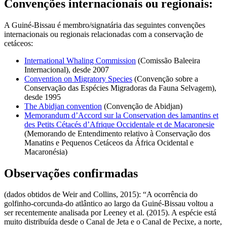
Convenções internacionais ou regionais:
A Guiné-Bissau é membro/signatária das seguintes convenções
internacionais ou regionais relacionadas com a conservação de
cetáceos:
International Whaling Commission
(Comissão Baleeira
Internacional), desde 2007
Convention on Migratory Species
(Convenção sobre a
Conservação das Espécies Migradoras da Fauna Selvagem),
desde 1995
The Abidjan convention
(Convenção de Abidjan)
Memorandum d’Accord sur la Conservation des lamantins et
des Petits Cétacés d’Afrique Occidentale et de Macaronesie
(Memorando de Entendimento relativo à Conservação dos
Manatins e Pequenos Cetáceos da África Ocidental e
Macaronésia)
Observações confirmadas
(dados obtidos de Weir and Collins, 2015): “A ocorrência do
golfinho-corcunda-do atlântico ao largo da Guiné-Bissau voltou a
ser recentemente analisada por Leeney et al. (2015). A espécie está
muito distribuída desde o Canal de Jeta e o Canal de Pecixe, a norte,