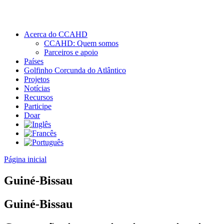
Acerca do CCAHD
CCAHD: Quem somos
Parceiros e apoio
Países
Golfinho Corcunda do Atlântico
Projetos
Notícias
Recursos
Participe
Doar
Página inicial
Guiné-Bissau
Guiné-Bissau