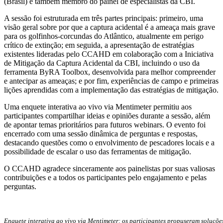
(Brasil) e também membro do painel de especialistas da CBI.
A sessão foi estruturada em três partes principais: primeiro, uma
visão geral sobre por que a captura acidental é a ameaça mais grave
para os golfinhos-corcundas do Atlântico, atualmente em perigo
crítico de extinção; em seguida, a apresentação de estratégias
existentes lideradas pelo CCAHD em colaboração com a Iniciativa
de Mitigação da Captura Acidental da CBI, incluindo o uso da
ferramenta ByRA Toolbox, desenvolvida para melhor compreender
e antecipar as ameaças; e por fim, experiências de campo e primeiras
lições aprendidas com a implementação das estratégias de mitigação.
Uma enquete interativa ao vivo via Mentimeter permitiu aos
participantes compartilhar ideias e opiniões durante a sessão, além
de apontar temas prioritários para futuros webinars. O evento foi
encerrado com uma sessão dinâmica de perguntas e respostas,
destacando questões como o envolvimento de pescadores locais e a
possibilidade de escalar o uso das ferramentas de mitigação.
O CCAHD agradece sinceramente aos painelistas por suas valiosas
contribuições e a todos os participantes pelo engajamento e pelas
perguntas.
Enquete interativa ao vivo via Mentimeter: os participantes propuseram soluçõe