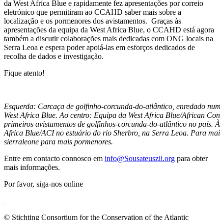
da West Africa Blue e rapidamente fez apresentações por correio
eletrónico que permitiram ao CCAHD saber mais sobre a
localização e os pormenores dos avistamentos. Graças às
apresentações da equipa da West Africa Blue, o CCAHD está agora
também a discutir colaborações mais dedicadas com ONG locais na
Serra Leoa e espera poder apoiá-las em esforços dedicados de
recolha de dados e investigação.
Fique atento!
Esquerda: Carcaça de golfinho-corcunda-do-atlântico, enredado num
West Africa Blue.
Ao centro:
Equipa da West Africa Blue/African Con
primeiros avistamentos de golfinhos-corcunda-do-atlântico no país.
À
Africa Blue/ACI no estuário do rio Sherbro, na Serra Leoa.
Para mais
sierraleone para mais pormenores.
Entre em contacto connosco em
info@Sousateuszii.org
para obter
mais informações.
Por favor, siga-nos online
© Stichting Consortium for the Conservation of the Atlantic