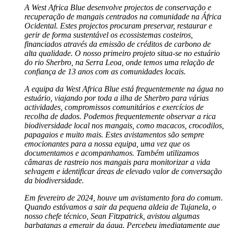
A West Africa Blue desenvolve projectos de conservação e
recuperação de mangais centrados na comunidade na África
Ocidental. Estes projectos procuram preservar, restaurar e
gerir de forma sustentável os ecossistemas costeiros,
financiados através da emissão de créditos de carbono de
alta qualidade. O nosso primeiro projeto situa-se no estuário
do rio Sherbro, na Serra Leoa, onde temos uma relação de
confiança de 13 anos com as comunidades locais.
A equipa da West Africa Blue está frequentemente na água no
estuário, viajando por toda a ilha de Sherbro para várias
actividades, compromissos comunitários e exercícios de
recolha de dados. Podemos frequentemente observar a rica
biodiversidade local nos mangais, como macacos, crocodilos,
papagaios e muito mais. Estes avistamentos são sempre
emocionantes para a nossa equipa, uma vez que os
documentamos e acompanhamos. Também utilizamos
câmaras de rastreio nos mangais para monitorizar a vida
selvagem e identificar áreas de elevado valor de conversação
da biodiversidade.
Em fevereiro de 2024, houve um avistamento fora do comum.
Quando estávamos a sair da pequena aldeia de Tujanela, o
nosso chefe técnico, Sean Fitzpatrick, avistou algumas
barbatanas a emergir da água. Percebeu imediatamente que