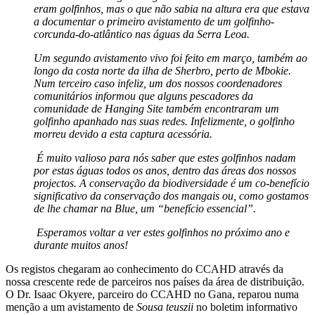
eram golfinhos, mas o que não sabia na altura era que estava
a documentar o primeiro avistamento de um golfinho-
corcunda-do-atlântico nas águas da Serra Leoa.
Um segundo avistamento vivo foi feito em março, também ao
longo da costa norte da ilha de Sherbro, perto de Mbokie.
Num terceiro caso infeliz, um dos nossos coordenadores
comunitários informou que alguns pescadores da
comunidade de Hanging Site também encontraram um
golfinho apanhado nas suas redes. Infelizmente, o golfinho
morreu devido a esta captura acessória.
É muito valioso para nós saber que estes golfinhos nadam
por estas águas todos os anos, dentro das áreas dos nossos
projectos. A conservação da biodiversidade é um co-benefício
significativo da conservação dos mangais ou, como gostamos
de lhe chamar na Blue, um “benefício essencial”.
Esperamos voltar a ver estes golfinhos no próximo ano e
durante muitos anos!
Os registos chegaram ao conhecimento do CCAHD através da
nossa crescente rede de parceiros nos países da área de distribuição.
O Dr. Isaac Okyere, parceiro do CCAHD no Gana, reparou numa
menção a um avistamento de
Sousa teuszii
no boletim informativo