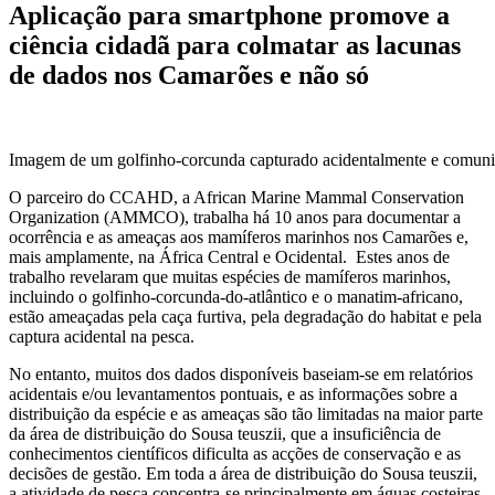
Aplicação para smartphone promove a
ciência cidadã para colmatar as lacunas
de dados nos Camarões e não só
Imagem de um golfinho-corcunda capturado acidentalmente e comunic
O parceiro do CCAHD, a African Marine Mammal Conservation
Organization (AMMCO), trabalha há 10 anos para documentar a
ocorrência e as ameaças aos mamíferos marinhos nos Camarões e,
mais amplamente, na África Central e Ocidental. Estes anos de
trabalho revelaram que muitas espécies de mamíferos marinhos,
incluindo o golfinho-corcunda-do-atlântico e o manatim-africano,
estão ameaçadas pela caça furtiva, pela degradação do habitat e pela
captura acidental na pesca.
No entanto, muitos dos dados disponíveis baseiam-se em relatórios
acidentais e/ou levantamentos pontuais, e as informações sobre a
distribuição da espécie e as ameaças são tão limitadas na maior parte
da área de distribuição do Sousa teuszii, que a insuficiência de
conhecimentos científicos dificulta as acções de conservação e as
decisões de gestão. Em toda a área de distribuição do Sousa teuszii,
a atividade de pesca concentra-se principalmente em águas costeiras