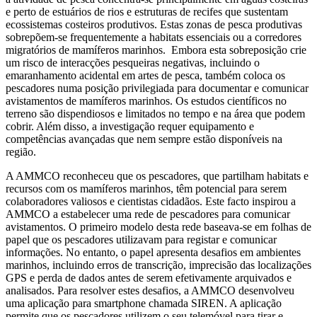
e perto de estuários de rios e estruturas de recifes que sustentam
ecossistemas costeiros produtivos. Estas zonas de pesca produtivas
sobrepõem-se frequentemente a habitats essenciais ou a corredores
migratórios de mamíferos marinhos. Embora esta sobreposição crie
um risco de interacções pesqueiras negativas, incluindo o
emaranhamento acidental em artes de pesca, também coloca os
pescadores numa posição privilegiada para documentar e comunicar
avistamentos de mamíferos marinhos. Os estudos científicos no
terreno são dispendiosos e limitados no tempo e na área que podem
cobrir. Além disso, a investigação requer equipamento e
competências avançadas que nem sempre estão disponíveis na
região.
A AMMCO reconheceu que os pescadores, que partilham habitats e
recursos com os mamíferos marinhos, têm potencial para serem
colaboradores valiosos e cientistas cidadãos. Este facto inspirou a
AMMCO a estabelecer uma rede de pescadores para comunicar
avistamentos. O primeiro modelo desta rede baseava-se em folhas de
papel que os pescadores utilizavam para registar e comunicar
informações. No entanto, o papel apresenta desafios em ambientes
marinhos, incluindo erros de transcrição, imprecisão das localizações
GPS e perda de dados antes de serem efetivamente arquivados e
analisados. Para resolver estes desafios, a AMMCO desenvolveu
uma aplicação para smartphone chamada SIREN. A aplicação
permite que os pescadores utilizem o seu telemóvel para tirar e