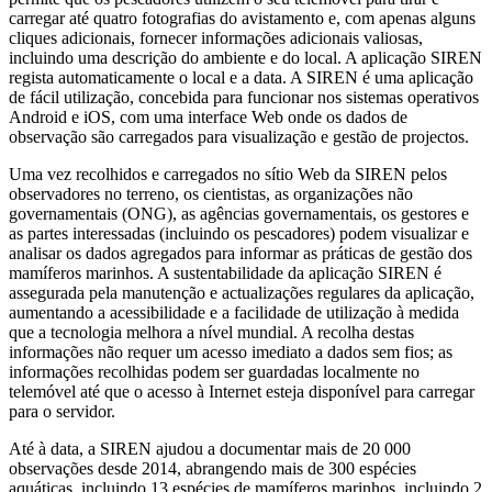
carregar até quatro fotografias do avistamento e, com apenas alguns
cliques adicionais, fornecer informações adicionais valiosas,
incluindo uma descrição do ambiente e do local. A aplicação SIREN
regista automaticamente o local e a data. A SIREN é uma aplicação
de fácil utilização, concebida para funcionar nos sistemas operativos
Android e iOS, com uma interface Web onde os dados de
observação são carregados para visualização e gestão de projectos.
Uma vez recolhidos e carregados no sítio Web da SIREN pelos
observadores no terreno, os cientistas, as organizações não
governamentais (ONG), as agências governamentais, os gestores e
as partes interessadas (incluindo os pescadores) podem visualizar e
analisar os dados agregados para informar as práticas de gestão dos
mamíferos marinhos. A sustentabilidade da aplicação SIREN é
assegurada pela manutenção e actualizações regulares da aplicação,
aumentando a acessibilidade e a facilidade de utilização à medida
que a tecnologia melhora a nível mundial. A recolha destas
informações não requer um acesso imediato a dados sem fios; as
informações recolhidas podem ser guardadas localmente no
telemóvel até que o acesso à Internet esteja disponível para carregar
para o servidor.
Até à data, a SIREN ajudou a documentar mais de 20 000
observações desde 2014, abrangendo mais de 300 espécies
aquáticas, incluindo 13 espécies de mamíferos marinhos, incluindo 2