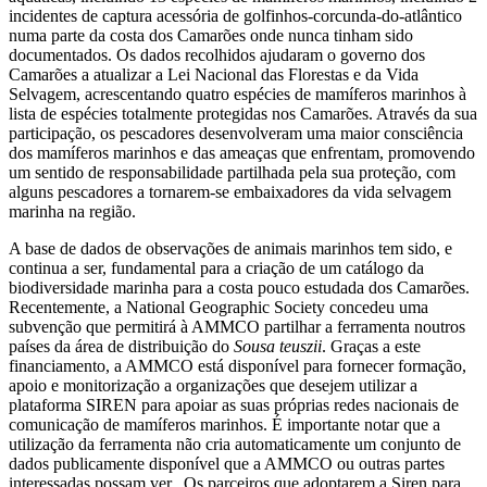
incidentes de captura acessória de golfinhos-corcunda-do-atlântico
numa parte da costa dos Camarões onde nunca tinham sido
documentados. Os dados recolhidos ajudaram o governo dos
Camarões a atualizar a Lei Nacional das Florestas e da Vida
Selvagem, acrescentando quatro espécies de mamíferos marinhos à
lista de espécies totalmente protegidas nos Camarões. Através da sua
participação, os pescadores desenvolveram uma maior consciência
dos mamíferos marinhos e das ameaças que enfrentam, promovendo
um sentido de responsabilidade partilhada pela sua proteção, com
alguns pescadores a tornarem-se embaixadores da vida selvagem
marinha na região.
A base de dados de observações de animais marinhos tem sido, e
continua a ser, fundamental para a criação de um catálogo da
biodiversidade marinha para a costa pouco estudada dos Camarões.
Recentemente, a National Geographic Society concedeu uma
subvenção que permitirá à AMMCO partilhar a ferramenta noutros
países da área de distribuição do
Sousa teuszii
. Graças a este
financiamento, a AMMCO está disponível para fornecer formação,
apoio e monitorização a organizações que desejem utilizar a
plataforma SIREN para apoiar as suas próprias redes nacionais de
comunicação de mamíferos marinhos. É importante notar que a
utilização da ferramenta não cria automaticamente um conjunto de
dados publicamente disponível que a AMMCO ou outras partes
interessadas possam ver. Os parceiros que adoptarem a Siren para