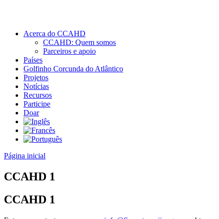
Acerca do CCAHD
CCAHD: Quem somos
Parceiros e apoio
Países
Golfinho Corcunda do Atlântico
Projetos
Notícias
Recursos
Participe
Doar
Página inicial
CCAHD 1
CCAHD 1