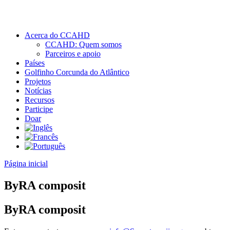
Acerca do CCAHD
CCAHD: Quem somos
Parceiros e apoio
Países
Golfinho Corcunda do Atlântico
Projetos
Notícias
Recursos
Participe
Doar
Página inicial
ByRA composit
ByRA composit