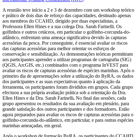
A reunião teve início a 2 e 3 de dezembro com um workshop teórico
e prático de dois dias de reforço das capacidades, destinado apenas
aos membros do CCAHD, dirigido por duas especialistas, a
Professora Ellen Hines e a sua colega Dra. Sarah Farinelli. Os
golfinhos e outros cetáceos, em particular o golfinho-corcunda-do-
atlântico, enfrentam uma ameaça significativa devido às capturas
acessórias da pesca. Por conseguinte, é essencial avaliar os riscos
das capturas acessórias para melhor orientar os esforços de
conservação e sensibilização. As demonstrações teóricas permitiram
aos participantes aprender a utilizar programas de cartografia (SIG)
(QGIS, ArcGIS, etc.) combinados com o programa InVEST para
avaliar os riscos de capturas acessórias de espécies marinhas. Após o
primeiro dia de apresentações sobre a utilização do ByRA, os dados
dos participantes e as suas expectativas quanto à aplicação da
ferramenta, os participantes foram divididos em grupos. Cada grupo
efectuou a sua própria avaliação prática sob a orientação da Dra.
Ellen Hines e da Dra. Sarah Farinelli
.
No final das sessões, cada
grupo apresentou os resultados da sua avaliação em plenário, para
grande satisfação dos outros participantes e dos formadores. Estão
agora preparados para avaliar os riscos de capturas acessórias para o
golfinho-corcunda-do-atlântico, em particular, e para outras espécies
marinhas ameaçadas, em geral.
Após o workshop de formação ByRA, os participantes do CCAHD