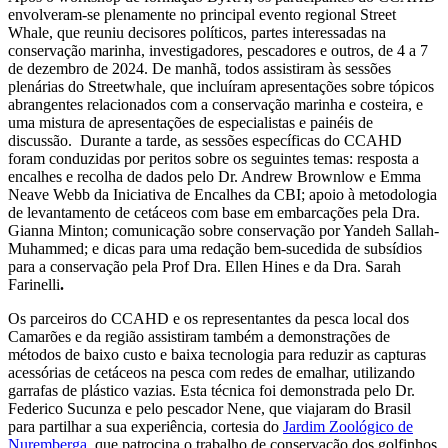
envolveram-se plenamente no principal evento regional Street
Whale, que reuniu decisores políticos, partes interessadas na
conservação marinha, investigadores, pescadores e outros, de 4 a 7
de dezembro de 2024. De manhã, todos assistiram às sessões
plenárias do Streetwhale, que incluíram apresentações sobre tópicos
abrangentes relacionados com a conservação marinha e costeira, e
uma mistura de apresentações de especialistas e painéis de
discussão. Durante a tarde, as sessões específicas do CCAHD
foram conduzidas por peritos sobre os seguintes temas: resposta a
encalhes e recolha de dados pelo Dr. Andrew Brownlow e Emma
Neave Webb da Iniciativa de Encalhes da CBI; apoio à metodologia
de levantamento de cetáceos com base em embarcações pela Dra.
Gianna Minton; comunicação sobre conservação por Yandeh Sallah-
Muhammed; e dicas para uma redação bem-sucedida de subsídios
para a conservação pela Prof Dra. Ellen Hines e da Dra. Sarah
Farinelli
.
Os parceiros do CCAHD e os representantes da pesca local dos
Camarões e da região assistiram também a demonstrações de
métodos de baixo custo e baixa tecnologia para reduzir as capturas
acessórias de cetáceos na pesca com redes de emalhar, utilizando
garrafas de plástico vazias. Esta técnica foi demonstrada pelo Dr.
Federico Sucunza e pelo pescador Nene, que viajaram do Brasil
para partilhar a sua experiência, cortesia do
Jardim Zoológico de
Nuremberga
, que patrocina o trabalho de conservação dos golfinhos